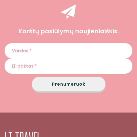
Karštų pasiūlymų naujienlaiškis.
Prenumeruok