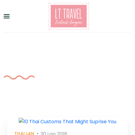
Žyma:
Tulips
THAI LAN
30 Lap 2018