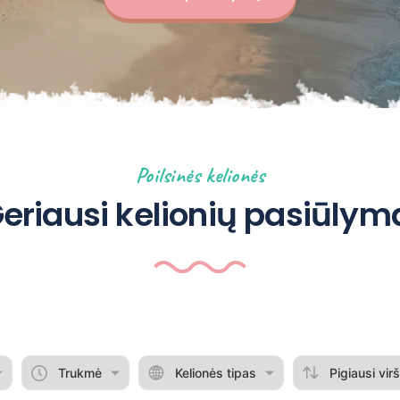
Poilsinės kelionės
eriausi kelionių pasiūlym