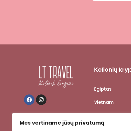
Kelionių kry
Egiptas
Vietnam
Cambodia
Mes vertiname jūsų privatumą
Korea