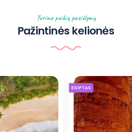
Turime puikių pasiūlymų
Pažintinės kelionės
EGIPTAS