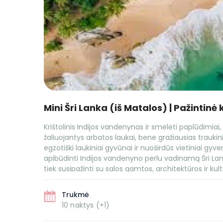
Mini Šri Lanka (iš Matalos) | Pažintinė 
Krištolinis Indijos vandenynas ir smėlėti paplūdimiai, 
žaliuojantys arbatos laukai, bene gražiausias trauki
egzotiški laukiniai gyvūnai ir nuoširdūs vietiniai gyv
apibūdinti Indijos vandenyno perlu vadinamą Šri Lan
tiek susipažinti su salos gamtos, architektūros ir kul
paplūdimiuose tarsi iš kelionių žurnalų.
Trukmė
10 naktys (+1)