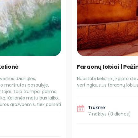
kelionė
Faraonų lobiai | Paži
vešlios džiunglės,
Nuostabi kelionė į Egipto diev
nio maršrutas pasaulyje,
vertingiausius faraonų lobi
entojai. Taip trumpai galima
ką. Kelionės metu bus laiko
tūros grožybėmis, tiek pailsėti
Trukmė
7 naktys (8 dienos)