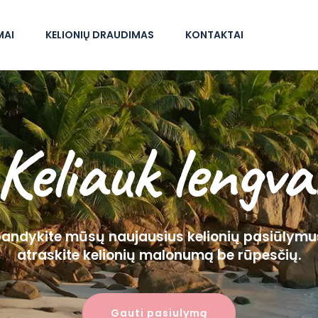
MAI
KELIONIŲ DRAUDIMAS
KONTAKTAI
Keliauk lengva
bandykite mūsų naujausius kelionių pasiūlymus
atraskite kelionių malonumą be rūpesčių.
Gauti pasiulymą