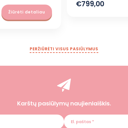
€799,00
Žiūrėti detaliau
PERŽIŪRĖTI VISUS PASIŪLYMUS
Karštų pasiūlymų naujienlaiškis.