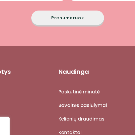
Prenumeruok
ptys
Naudinga
Paskutinė minutė
Savaitės pasiūlymai
Kelionių draudimas
Kontaktai