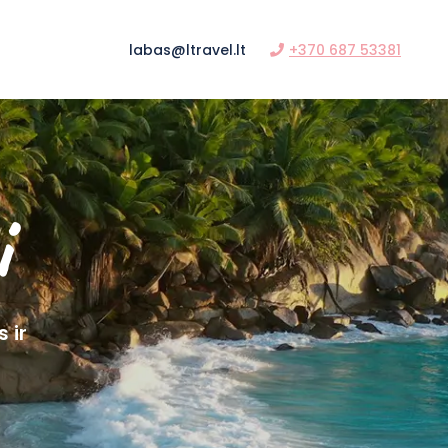
labas@ltravel.lt
+370 687 53381
i
 ir