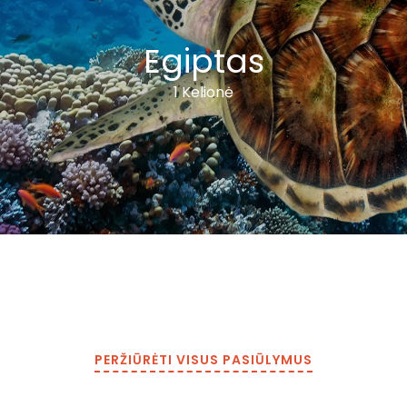
Egiptas
1 Kelionė
PERŽIŪRĖTI VISUS PASIŪLYMUS