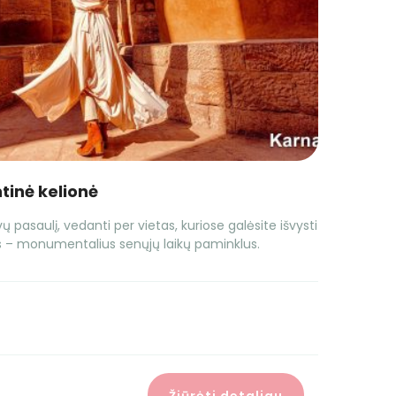
ntinė kelionė
ų pasaulį, vedanti per vietas, kuriose galėsite išvysti
us – monumentalius senųjų laikų paminklus.